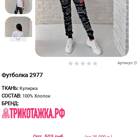
Артикул
2
Футболка 2977
ТКАНЬ:
Кулирка
СОСТАВ:
100% Хлопок
БРЕНД:
503 руб
Опт
(от 35 000 р.)