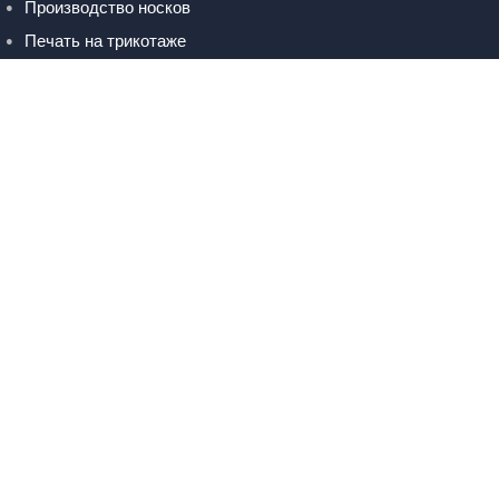
Производство носков
Печать на трикотаже
Контакты
Вакансии
РАБОТА С САЙТОМ
Доставка
Оплата
Возврат
Как заказать
Система лояльности
ИНФОРМАЦИЯ
Частые вопросы
Условия сотрудничества
Выбрать размер