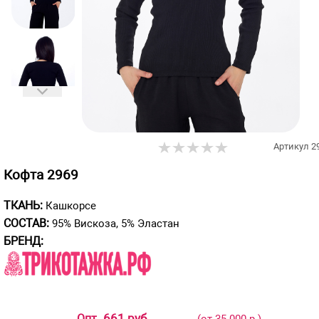
Артикул
2
Кофта 2969
ТКАНЬ:
Кашкорсе
СОСТАВ:
95% Вискоза, 5% Эластан
БРЕНД:
661 руб
Опт
(от 35 000 р.)