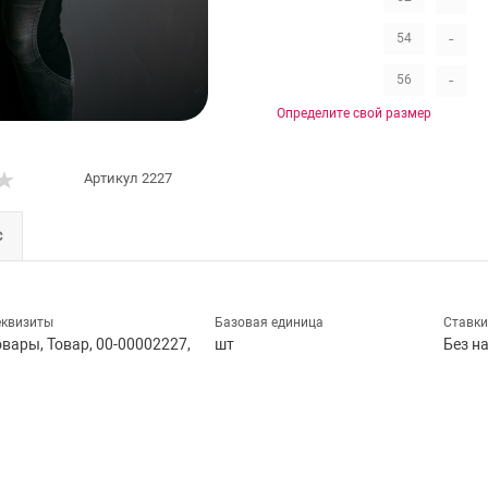
-
54
-
56
Определите свой размер
Артикул
2227
с
еквизиты
Базовая единица
Ставки
овары, Товар, 00-00002227,
шт
Без н