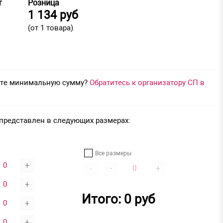
т
Розница
1 134 руб
(от 1 товара)
аете минимальную сумму?
Обратитесь к организатору СП в
 представлен в следующих размерах:
Все размеры
+
-
+
-
+
Итого:
0
руб
+
+