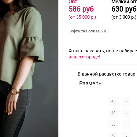
Опт
Мелкий оп
586 руб
630 руб
(от 35 000 р.)
(от 3 000 р.)
Кофта Уна,олива Б18
Хотите заказать, но не набир
вашем городе!
В данной расцветке товар
Размеры
-
46
-
48
-
50
-
52